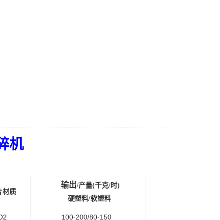
碎机
输出
/产量(千克/时)
片材质
硬塑料/软塑料
D2
100-200/80-150